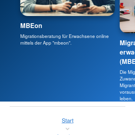
MBEon
Migrationsberatung für Erwachsene online
Migr
mittels der App "mbeon".
erwa
(MBE
Die Mi
Zuwande
Migrant
vorauss
leben.
Start