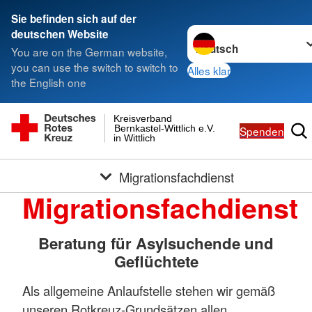
Sie befinden sich auf der
Sprache wechseln zu
deutschen Website
You are on the German website,
you can use the switch to switch to
Alles klar
the English one
Kreisverband
Bernkastel-Wittlich e.V.
Spenden
in Wittlich
Migrationsfachdienst
Migrationsfachdienst
Beratung für Asylsuchende und
Geflüchtete
Als allgemeine Anlaufstelle stehen wir gemäß
unseren Rotkreuz-Grundsätzen allen