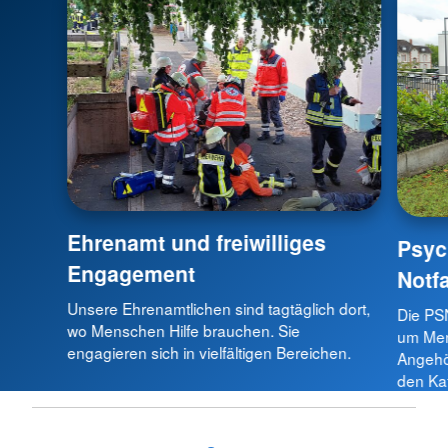
Ehrenamt und freiwilliges
Psyc
Engagement
Notf
Unsere Ehrenamtlichen sind tagtäglich dort,
Die PS
wo Menschen Hilfe brauchen. Sie
um Men
engagieren sich in vielfältigen Bereichen.
Angehör
den Ka