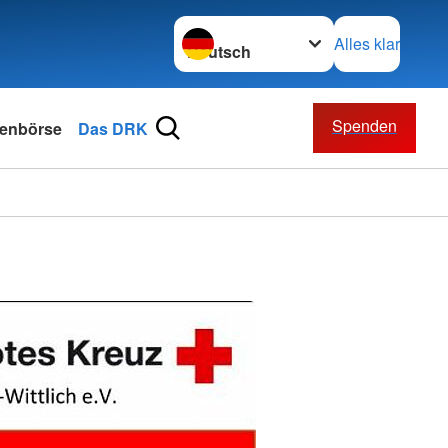
Sprache wechseln zu
Alles klar
Spenden
lenbörse
Das DRK